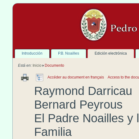
Introducción
P.B. Noailles
Edición electrónica
Está en:
Inicio
Documento
Accéder au document en français
Access to the docu
Raymond
Darricau
Bernard
Peyrous
El Padre
Noailles
y 
Familia