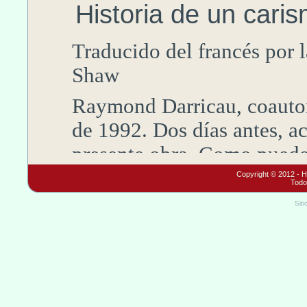
Historia de un cari
Traducido del francés por 
Shaw
Raymond
Darricau
, coauto
de 1992
. Dos días antes, a
presente obra. Como puede v
Padre
Noailles
y la Asocia
Copyright © 2012 - 
Todo
será su último trabajo imp
Siti
emprendido con alegría. En
descubriendo, cada vez más
de la
Iglesia
, motivos que c